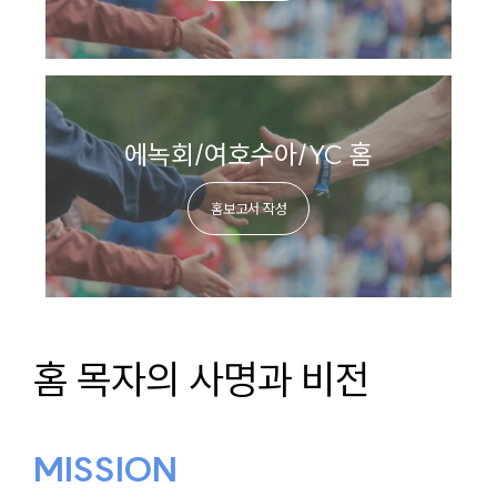
에녹회/여호수아/YC 홈
홈보고서 작성
홈 목자의 사명과 비전
MISSION