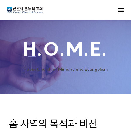
MENU
H.O.M.E.
House Church of Ministry and Evangelism
홈 사역의 목적과 비전