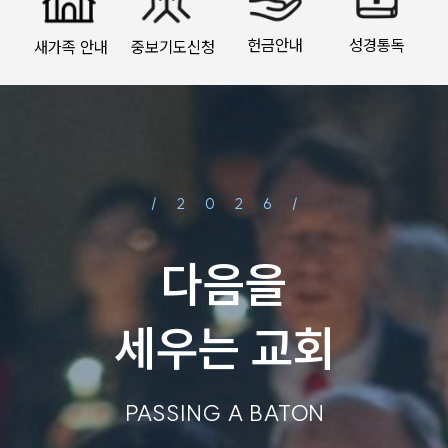
헌금안내
성경통독
새가족 안내
중보기도신청
/2026/
다음을
세우는 교회
PASSING A BATON