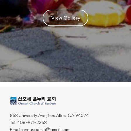
View Gallery
858 University Ave., Los Altos, CA 94024
Tel: 408-971-2353
Email: onnuriadmin@gmail.com