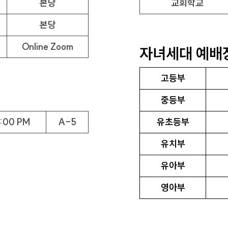
본당
교회학교
본당
Online Zoom
자녀세대 예배
고등부
중등부
:00 PM
A-5
유초등부
유치부
유아부
영아부