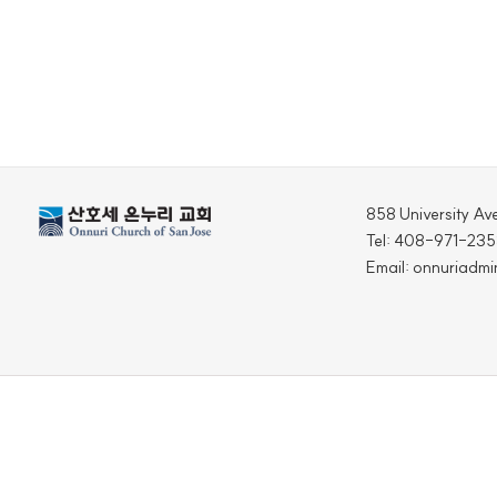
858 University Av
Tel: 408-971-23
Email: onnuriadm