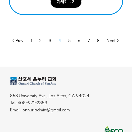
자세히 보기
< Prev
1
2
3
4
5
6
7
8
Next >
858 University Ave., Los Altos, CA 94024
Tel: 408-971-2353
Email: onnuriadmin@gmail.com